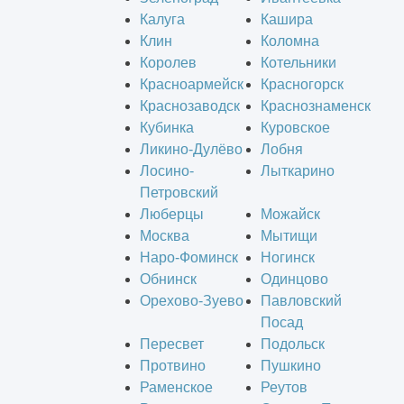
Калуга
Кашира
Клин
Коломна
Королев
Котельники
Красноармейск
Красногорск
Краснозаводск
Краснознаменск
Кубинка
Куровское
Ликино-Дулёво
Лобня
Лосино-
Лыткарино
Петровский
Люберцы
Можайск
Москва
Мытищи
Наро-Фоминск
Ногинск
Обнинск
Одинцово
Орехово-Зуево
Павловский
Посад
Пересвет
Подольск
Протвино
Пушкино
Раменское
Реутов