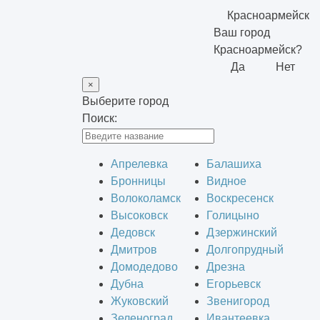
Красноармейск
Ваш город
Красноармейск?
Да
Нет
×
Выберите город
Поиск:
Апрелевка
Балашиха
Бронницы
Видное
Волоколамск
Воскресенск
Высоковск
Голицыно
Дедовск
Дзержинский
Дмитров
Долгопрудный
Домодедово
Дрезна
Дубна
Егорьевск
Жуковский
Звенигород
Зеленоград
Ивантеевка