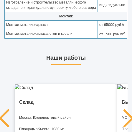
Изготовление и строительство металлического
индивидуально
склада по индивидуальному проекту любого размера
Монтаж
Монтаж металлокаркаса
от 65000 руб./т
2
Монтаж металлокаркаса, стен и кровли
от 1500 руб./м
Наши работы
Склад
Быс
Москва, Южнопортовый район
МО, И
2
Площадь объекта: 1080 м
Площа