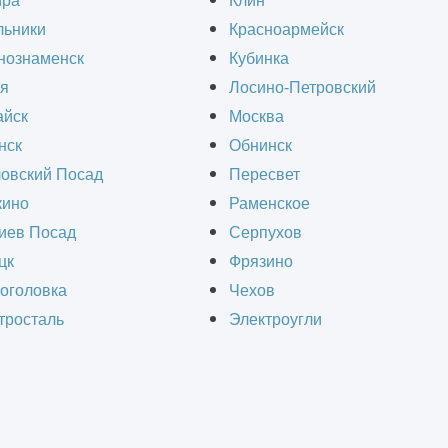
ира
Клин
ешением. Они позволяют увеличить объем хра
льники
Красноармейск
нно важно в условиях городов и промышленных
нознаменск
Кубинка
— от мелких деталей до крупногабаритных груз
я
Лосино-Петровский
йск
Москва
нск
Обнинск
овский Посад
Пересвет
ино
Раменское
СЧИТАТЬ СТОИМОСТЬ СТРОИТЕЛЬ
иев Посад
Серпухов
цк
Фрязино
оголовка
Чехов
тросталь
Электроугли
Получить ра