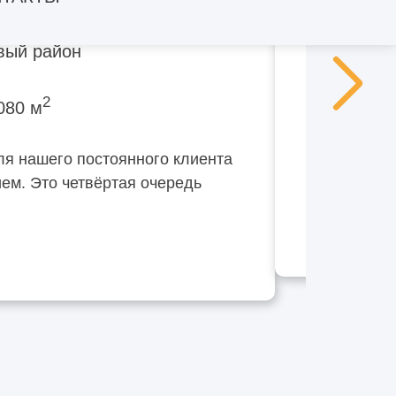
вый район
2
080 м
ля нашего постоянного клиента
ем. Это четвёртая очередь