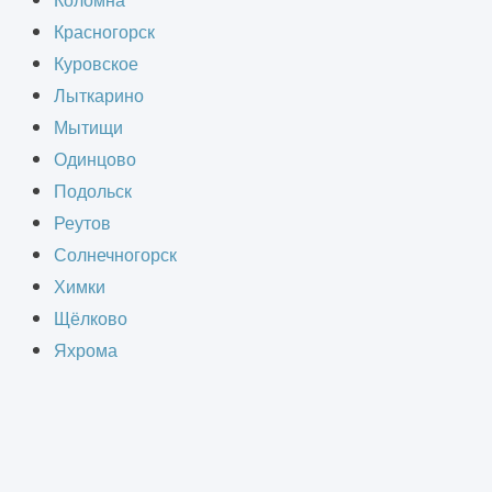
Коломна
нения без необходимости занимать
Красногорск
 зон. Такие здания подходят для
Куровское
ов.
Лыткарино
Мытищи
Одинцово
Подольск
Реутов
СТВА
Солнечногорск
Химки
Щёлково
Яхрома
счёт