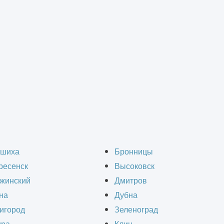
вухэтажный склад
вухэтажных складов 
шиха
Бронницы
ресенск
Высоковск
жинский
Дмитров
на
Дубна
игород
Зеленоград
ы требуют эффективного использования прост