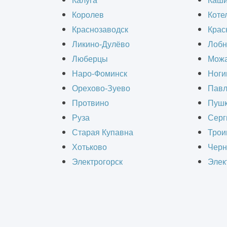
Калуга
Каш
становятся все более популярным р
Королев
Коте
дополнительные площади, что особе
Краснозаводск
Крас
хранения различных видов товаров 
Ликино-Дулёво
Лобн
Люберцы
Можа
Наро-Фоминск
Ноги
Орехово-Зуево
Павл
Протвино
Пушк
РАС
Руза
Серг
Старая Купавна
Трои
Хотьково
Черн
Электрогорск
Элек