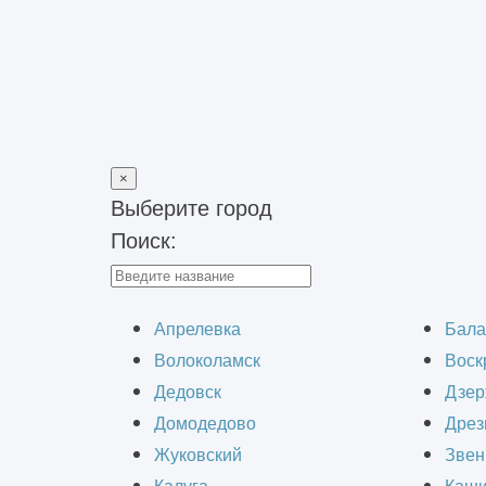
×
Выберите город
Поиск:
Главная
>
Строительство зданий
>
Строительство складов
>
Д
Строительство д
Апрелевка
Бала
Волоколамск
Воск
Дедовск
Дзер
Домодедово
Дрез
Жуковский
Звен
Современные логистические процесс