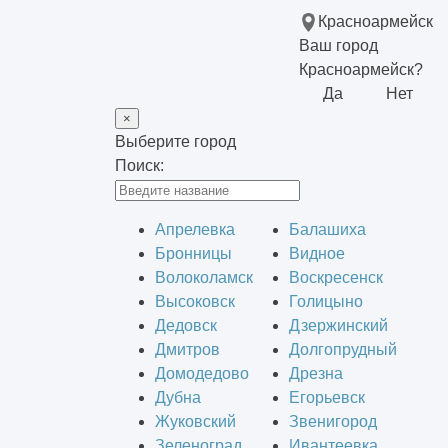
Красноармейск
Ваш город
Красноармейск?
Да
Нет
×
Выберите город
Поиск:
Апрелевка
Балашиха
Бронницы
Видное
Волоколамск
Воскресенск
Высоковск
Голицыно
Дедовск
Дзержинский
Дмитров
Долгопрудный
Домодедово
Дрезна
Дубна
Егорьевск
Жуковский
Звенигород
Зеленоград
Ивантеевка