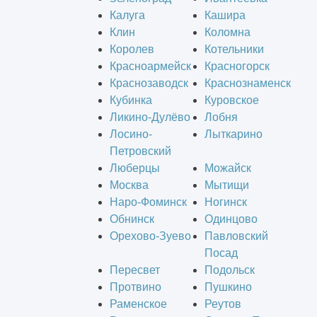
Калуга
Кашира
Клин
Коломна
Королев
Котельники
Красноармейск
Красногорск
Краснозаводск
Краснознаменск
Кубинка
Куровское
Ликино-Дулёво
Лобня
Лосино-
Лыткарино
Петровский
Люберцы
Можайск
Москва
Мытищи
Наро-Фоминск
Ногинск
Обнинск
Одинцово
Орехово-Зуево
Павловский
Посад
Пересвет
Подольск
Протвино
Пушкино
Раменское
Реутов