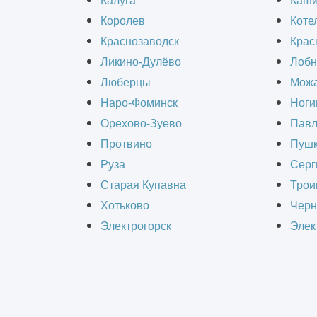
Калуга
Каш
Королев
Коте
Ангары для хранения и ремонта тех
Краснозаводск
Крас
от неблагоприятных погодных услов
Ликино-Дулёво
Лобн
в различных сферах, включая сельск
Люберцы
Можа
Наро-Фоминск
Ноги
Основная задача подобных ангаров 
Орехово-Зуево
Павл
Протвино
Пушк
Руза
Серг
Старая Купавна
Трои
РАС
Хотьково
Черн
Электрогорск
Элек