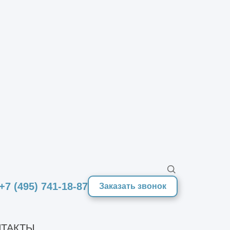
от 35000 руб./
-панели+утеплитель 120
2
м
индивидуально
от 65000 руб./т
2
от 1500 руб./м
+7 (495) 741-18-87
Заказать звонок
ТАКТЫ