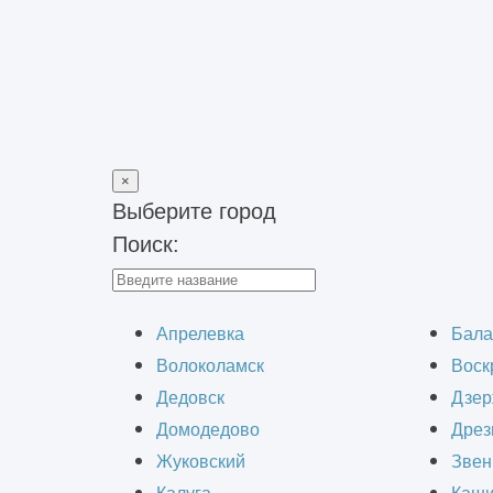
×
Выберите город
Поиск:
Главная
>
Строительство зданий
>
Строительство быстровоз
Строительство а
Апрелевка
Бала
Волоколамск
Воск
Дедовск
Дзер
Домодедово
Дрез
Жуковский
Звен