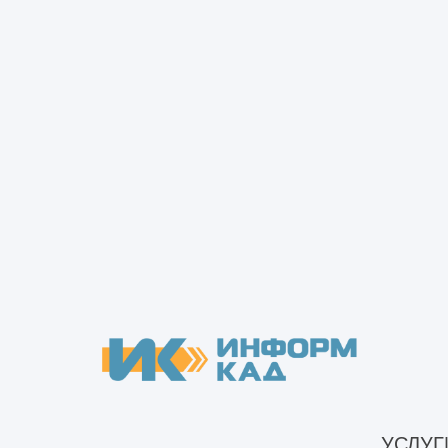
Теплые ангар. Комплектация: металлокарк
мм
Изготовление и строительство металличе
Монтаж металлокаркаса
Монтаж металлокаркаса, стен и кровли
УСЛУГ