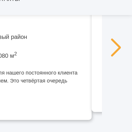
вый район
2
080 м
ля нашего постоянного клиента
ем. Это четвёртая очередь