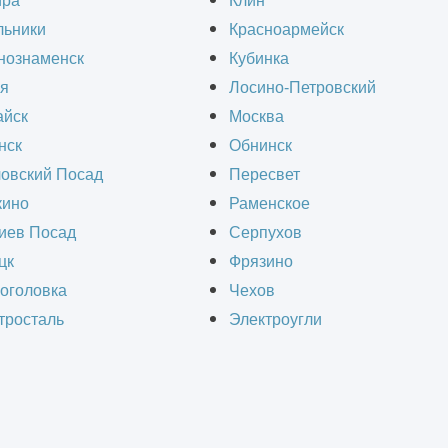
ира
Клин
льники
Красноармейск
ники — это специализированные сооружения, к
нознаменск
Кубинка
ий и создают условия для её обслуживания и р
я
Лосино-Петровский
ое хозяйство, строительство, транспортную ло
йск
Москва
нск
Обнинск
— продлить срок службы техники и минимизиро
овский Посад
Пересвет
ино
Раменское
иев Посад
Серпухов
цк
Фрязино
СЧИТАТЬ СТОИМОСТЬ СТРОИТЕЛЬ
оголовка
Чехов
тросталь
Электроугли
Получить ра