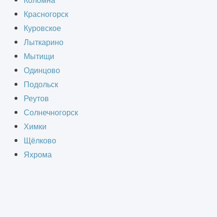
Коломна
Красногорск
оторые обеспечивают защиту техники
Куровское
емонта. Такие ангары используются
Лыткарино
гистику и промышленность.
Мытищи
Одинцово
вать затраты на её эксплуатацию.
Подольск
Реутов
Солнечногорск
Химки
СТВА
Щёлково
Яхрома
счёт