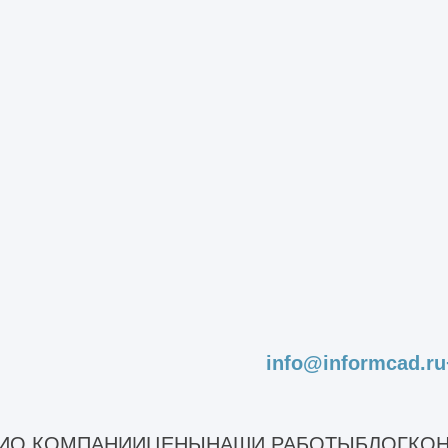
ас, кровля: профлист + утеплитель 150 мм, стена: сэндвич
ского ангара по индивидуальному проекту любого размера
Монтаж ангара
Наши работы
info@informcad.ru
И
О КОМПАНИИ
ЦЕНЫ
НАШИ РАБОТЫ
БЛОГ
КОН