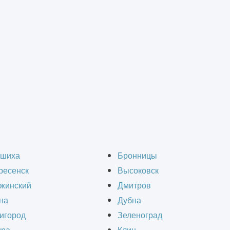
водимых ангаров
>
Ангары для хранения и ремонта техники
нгаров для хранения и
шиха
Бронницы
ресенск
Высоковск
в Красноармейске
жинский
Дмитров
на
Дубна
игород
Зеленоград