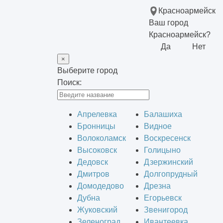
Красноармейск
Ваш город
Красноармейск?
Да
Нет
×
Выберите город
Поиск:
Апрелевка
Балашиха
Бронницы
Видное
Волоколамск
Воскресенск
Высоковск
Голицыно
Дедовск
Дзержинский
Дмитров
Долгопрудный
Домодедово
Дрезна
Дубна
Егорьевск
Жуковский
Звенигород
Зеленоград
Ивантеевка