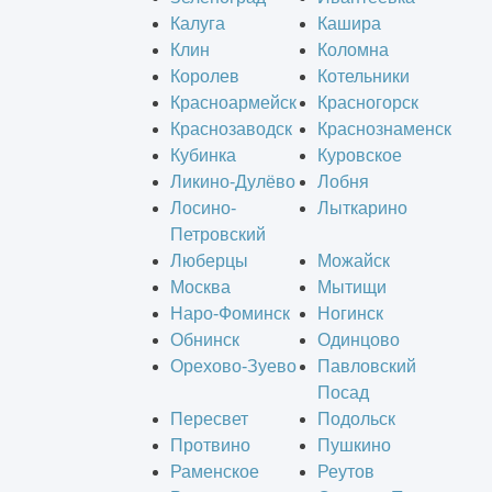
Калуга
Кашира
Клин
Коломна
Королев
Котельники
Красноармейск
Красногорск
Краснозаводск
Краснознаменск
Кубинка
Куровское
Ликино-Дулёво
Лобня
Лосино-
Лыткарино
Петровский
Люберцы
Можайск
Москва
Мытищи
Наро-Фоминск
Ногинск
Обнинск
Одинцово
Орехово-Зуево
Павловский
Посад
Пересвет
Подольск
Протвино
Пушкино
Раменское
Реутов