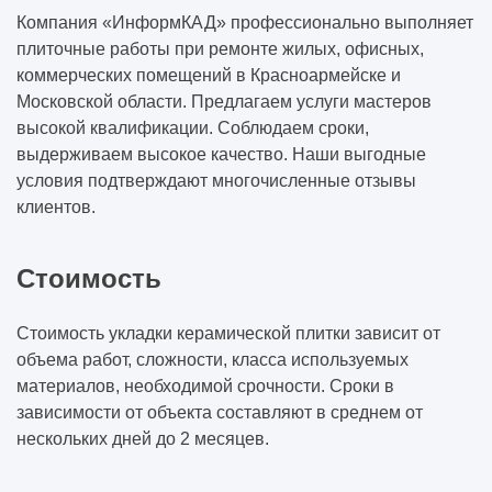
Для чего нужны геологические изыскания
Компания «ИнформКАД» профессионально выполняет
для строительства
плиточные работы при ремонте жилых, офисных,
коммерческих помещений в Красноармейске и
Что такое монолитные работы в
Московской области. Предлагаем услуги мастеров
строительстве
высокой квалификации. Соблюдаем сроки,
выдерживаем высокое качество. Наши выгодные
Что входит в кровельные работы
условия подтверждают многочисленные отзывы
клиентов.
Внутренние отделочные работы это какие
виды работ
Стоимость
Отделочные работы
Стоимость укладки керамической плитки зависит от
объема работ, сложности, класса используемых
Нужно ли разрешение на штукатурные
материалов, необходимой срочности. Сроки в
работы
зависимости от объекта составляют в среднем от
нескольких дней до 2 месяцев.
Что входит в штукатурные работы