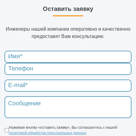
При какой температуре выполняются
Оставить заявку
штукатурные работы
Какие инженерные изыскания
Инженеры нашей компании оперативно и качественно
обязательны при проектировании
предоставят Вам консультацию.
Что такое реверс-инжиниринг
Инженерные системы: что входит в это
понятие
Какой документацией регламентируется
производство электромонтажных работ
Что включают в себя электромонтажные
работы
Нажимая кнопку «оставить заявку», Вы соглашаетесь с нашей
Что такое точка при электромонтажных
политикой обработки персональных данных
.