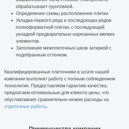
В какой программе выполняют
обрабатывают грунтовкой.
визуализацию интерьера
Определение схемы расположения плитки.
Укладка первого ряда и последующих рядов
Для чего нужен эскизный проект
полноформатной плитки, с последующей
укладкой предварительно нарезанных мелких
Дизайн-проект
элементов.
Заполнение межплиточных швов затиркой с
Дизайн-проект офиса
подобранным оттенком.
Особенности дизайна интерьера
Квалифицированные плиточники в штате нашей
загородного дома: оригинальные
компании выполнят работу с полным соблюдением
решения
технологии. Предоставляем гарантию качества,
предлагаем оптимальные для клиента цены, что
Строительство и проектирование домов и
обуславливает сравнительно низкие расходы на
коттеджей
отделочные работы
.
Дизайн-проект дома
Преимущества компании