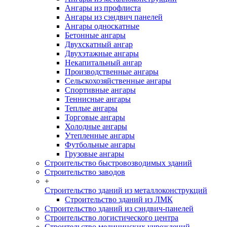
Ангары из профлиста
Ангары из сэндвич панелей
Ангары односкатные
Бетонные ангары
Двухскатный ангар
Двухэтажные ангары
Некапитальный ангар
Производственные ангары
Сельскохозяйственные ангары
Спортивные ангары
Теннисные ангары
Теплые ангары
Торговые ангары
Холодные ангары
Утепленные ангары
Футбольные ангары
Грузовые ангары
Строительство быстровозводимых зданий
Строительство заводов
+
Строительство зданий из металлоконструкций
Строительство зданий из ЛМК
Строительство зданий из сэндвич-панелей
Строительство логистического центра
Строительство медицинских учреждений