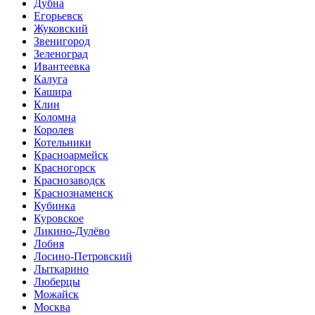
Дубна
Егорьевск
Жуковский
Звенигород
Зеленоград
Ивантеевка
Калуга
Кашира
Клин
Коломна
Королев
Котельники
Красноармейск
Красногорск
Краснозаводск
Краснознаменск
Кубинка
Куровское
Ликино-Дулёво
Лобня
Лосино-Петровский
Лыткарино
Люберцы
Можайск
Москва