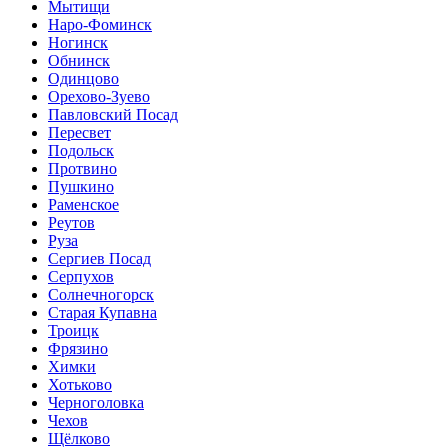
Мытищи
Наро-Фоминск
Ногинск
Обнинск
Одинцово
Орехово-Зуево
Павловский Посад
Пересвет
Подольск
Протвино
Пушкино
Раменское
Реутов
Руза
Сергиев Посад
Серпухов
Солнечногорск
Старая Купавна
Троицк
Фрязино
Химки
Хотьково
Черноголовка
Чехов
Щёлково