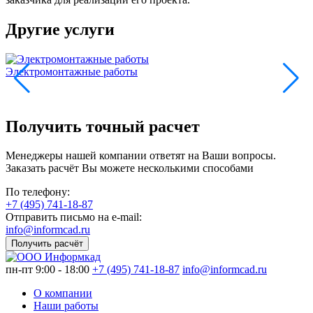
Другие услуги
Электромонтажные работы
М
Получить точный расчет
Менеджеры нашей компании ответят на Ваши вопросы.
Заказать расчёт Вы можете несколькими способами
По телефону:
+7 (495) 741-18-87
Отправить письмо на e-mail:
info@informcad.ru
Получить расчёт
пн-пт 9:00 - 18:00
+7 (495) 741-18-87
info@informcad.ru
О компании
Наши работы