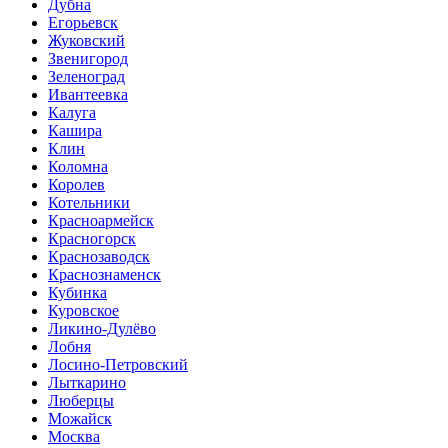
Дубна
Егорьевск
Жуковский
Звенигород
Зеленоград
Ивантеевка
Калуга
Кашира
Клин
Коломна
Королев
Котельники
Красноармейск
Красногорск
Краснозаводск
Краснознаменск
Кубинка
Куровское
Ликино-Дулёво
Лобня
Лосино-Петровский
Лыткарино
Люберцы
Можайск
Москва