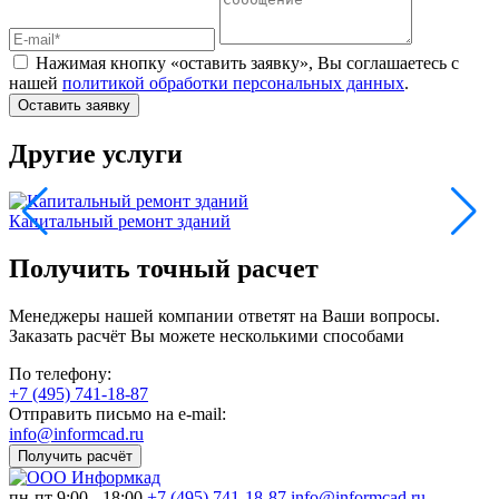
Нажимая кнопку «оставить заявку», Вы соглашаетесь с
нашей
политикой обработки персональных данных
.
Оставить заявку
Другие услуги
Капитальный ремонт зданий
Р
Получить точный расчет
Менеджеры нашей компании ответят на Ваши вопросы.
Заказать расчёт Вы можете несколькими способами
По телефону:
+7 (495) 741-18-87
Отправить письмо на e-mail:
info@informcad.ru
Получить расчёт
пн-пт 9:00 - 18:00
+7 (495) 741-18-87
info@informcad.ru