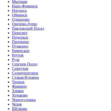
Мытищи
Наро-Фоминск
Ногинск
Обнинск
Одинцово
Орехово-Зуево
Павловский Посад
Пересвет
Подольск
Протвино
Пушкино
Раменское
Реутов
Руза
Сергиев Посад
Серпухов
Солнечногорск
Старая Купавна
Троицк
Фрязино
Химки
Хотьково
Черноголовка
Чехов
Щёлково