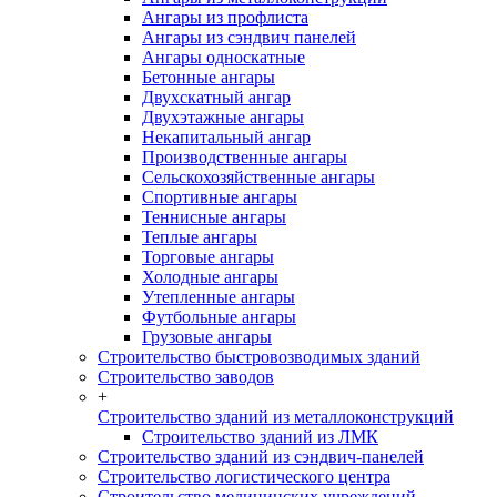
Ангары из профлиста
Ангары из сэндвич панелей
Ангары односкатные
Бетонные ангары
Двухскатный ангар
Двухэтажные ангары
Некапитальный ангар
Производственные ангары
Сельскохозяйственные ангары
Спортивные ангары
Теннисные ангары
Теплые ангары
Торговые ангары
Холодные ангары
Утепленные ангары
Футбольные ангары
Грузовые ангары
Строительство быстровозводимых зданий
Строительство заводов
+
Строительство зданий из металлоконструкций
Строительство зданий из ЛМК
Строительство зданий из сэндвич-панелей
Строительство логистического центра
Строительство медицинских учреждений