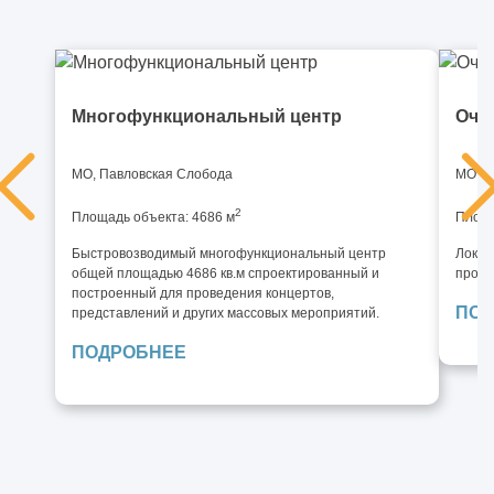
Какие вопросы нужно задать компании ДО
подписания договора (чек-лист)
Как одно инженерное решение может
Многофункциональный центр
Очи
изменить весь объект
Какие решения нельзя отменить после
МО, Павловская Слобода
МО, Ле
начала строительства
2
Площадь объекта: 4686 м
Площа
Быстровозводимый многофункциональный центр
Локал
Как заказчик сам создаёт перерасход, а
общей площадью 4686 кв.м спроектированный и
произ
потом винит подрядчика
построенный для проведения концертов,
ПОД
представлений и других массовых мероприятий.
ПОДРОБНЕЕ