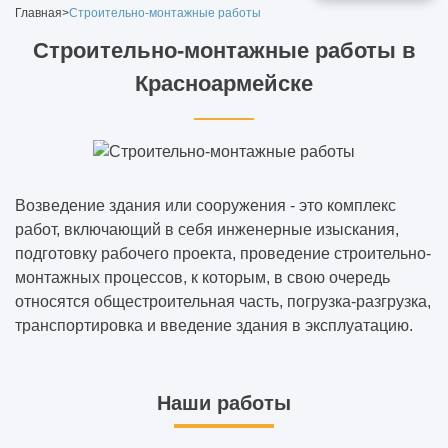
Главная
>
Строительно-монтажные работы
Когда нужна реконструкция здания
Строительно-монтажные работы в
Красноармейске
Решения, которые выглядят красиво в
Pinterest, но плохо работают в реальности
Миф: «Проект нужен только для
согласований» — разбираем на примерах
Возведение здания или сооружения - это комплекс
работ, включающий в себя инженерные изыскания,
Почему дешёвый проект почти всегда
подготовку рабочего проекта, проведение строительно-
выходит самым дорогим
монтажных процессов, к которым, в свою очередь
относятся общестроительная часть, погрузка-разгрузка,
Где заказчики чаще всего теряют деньги,
транспортировка и введение здания в эксплуатацию.
даже не заметив этого
Экономия, которая реально работает: 5
Наши работы
решений без потери качества