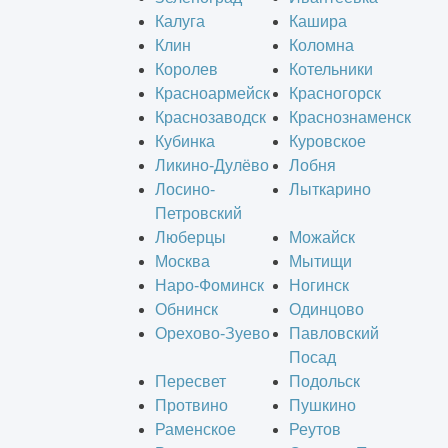
Калуга
Кашира
Клин
Коломна
Королев
Котельники
Красноармейск
Красногорск
Краснозаводск
Краснознаменск
Кубинка
Куровское
Ликино-Дулёво
Лобня
Лосино-
Лыткарино
Петровский
Люберцы
Можайск
Москва
Мытищи
Наро-Фоминск
Ногинск
Обнинск
Одинцово
Орехово-Зуево
Павловский
Посад
Пересвет
Подольск
Протвино
Пушкино
Раменское
Реутов