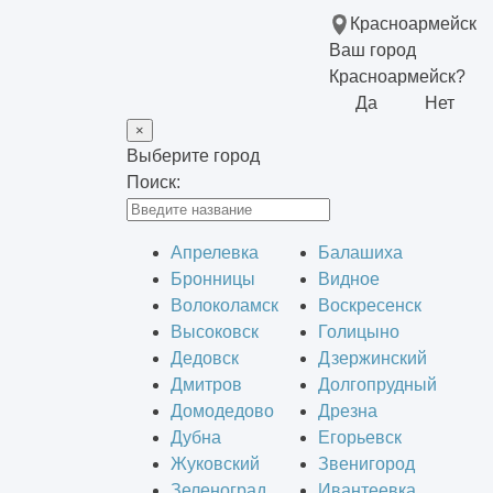
Красноармейск
Ваш город
Красноармейск?
Да
Нет
×
Выберите город
Поиск:
Апрелевка
Балашиха
Бронницы
Видное
Волоколамск
Воскресенск
Высоковск
Голицыно
Дедовск
Дзержинский
Дмитров
Долгопрудный
Домодедово
Дрезна
Дубна
Егорьевск
Жуковский
Звенигород
Зеленоград
Ивантеевка