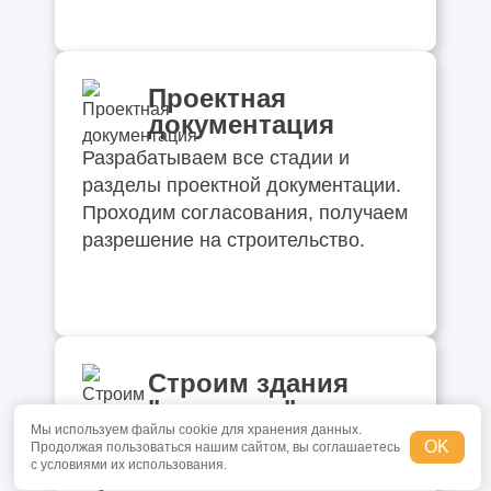
Проектная
документация
Разрабатываем все стадии и
разделы проектной документации.
Проходим согласования, получаем
разрешение на строительство.
Строим здания
"под ключ"
Мы используем файлы cookie для хранения данных.
Оказываем услуги авторского
OK
Продолжая пользоваться нашим сайтом, вы соглашаетесь
с условиями их использования.
надзора. Осуществляем сдачу