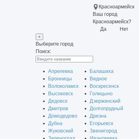
Красноармейск
Ваш город
Красноармейск?
Да
Нет
×
Выберите город
Поиск:
Апрелевка
Балашиха
Бронницы
Видное
Волоколамск
Воскресенск
Высоковск
Голицыно
Дедовск
Дзержинский
Дмитров
Долгопрудный
Домодедово
Дрезна
Дубна
Егорьевск
Жуковский
Звенигород
Зеленоград
Ивантеевка