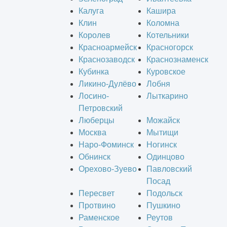
Калуга
Кашира
Клин
Коломна
Королев
Котельники
Красноармейск
Красногорск
Краснозаводск
Краснознаменск
Кубинка
Куровское
Ликино-Дулёво
Лобня
Лосино-
Лыткарино
Петровский
Люберцы
Можайск
Москва
Мытищи
Наро-Фоминск
Ногинск
Обнинск
Одинцово
Орехово-Зуево
Павловский
Посад
Пересвет
Подольск
Протвино
Пушкино
Раменское
Реутов