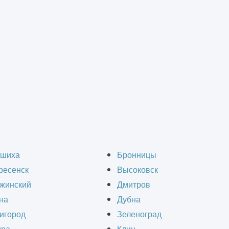
ний и фундаментов зданий
>
Обследование фундамента частного дома
ние фундамента частн
шиха
Бронницы
ресенск
Высоковск
Красноармейске
жинский
Дмитров
на
Дубна
игород
Зеленоград