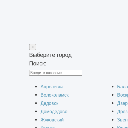
×
Выберите город
Поиск:
Главная
>
Обследования и изыскания
>
Обследование основа
Обследова
Апрелевка
Бала
Волоколамск
Воск
Дедовск
Дзер
Домодедово
Дрез
Жуковский
Звен