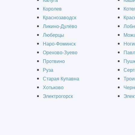
Калуга
Каш
Королев
Коте
Обеспечить надежность дома можно 
Краснозаводск
Крас
необходимо контролировать в тече
Ликино-Дулёво
Лобн
комплексное обследование фундаме
Люберцы
Можа
Наро-Фоминск
Ноги
инструмента. Высокая квалификация
Орехово-Зуево
Павл
точность результатов.
Протвино
Пушк
Руза
Серг
Для чего нужна экспер
Старая Купавна
Трои
Хотьково
Черн
Фундамент дома представляет основ
Электрогорск
Элек
зависит надежность здания, срок ег
повреждения. Поэтому его состояни
В ходе техобследования специалист