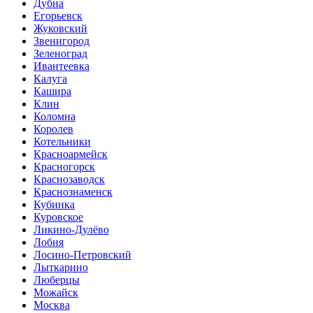
Дубна
Егорьевск
Жуковский
Звенигород
Зеленоград
Ивантеевка
Калуга
Кашира
Клин
Коломна
Королев
Котельники
Красноармейск
Красногорск
Краснозаводск
Краснознаменск
Кубинка
Куровское
Ликино-Дулёво
Лобня
Лосино-Петровский
Лыткарино
Люберцы
Можайск
Москва