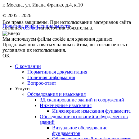
г. Москва, ул. Ивана Франко, д.4, к.10
© 2005 - 2026
Все права защищены. При использовании материалов сайта
Политика конфиденциальности
активная
ссылка
на источник обязательна.
Мы используем файлы cookie для хранения данных.
Продолжая пользоваться нашим сайтом, вы соглашаетесь с
условиями их использования.
OK
О компании
Нормативная документация
Полезная информация
Вопрос-ответ
Услуги
Обследования и изыскания
3Д сканирование зданий и сооружений
Инженерные изыскания
Инженерные изыскания фундамента
Обследование оснований и фундаментов
зданий
Визуальное обследование
фундаментов
Обследование свайных фундаментов