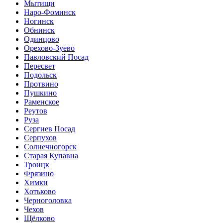
Мытищи
Наро-Фоминск
Ногинск
Обнинск
Одинцово
Орехово-Зуево
Павловский Посад
Пересвет
Подольск
Протвино
Пушкино
Раменское
Реутов
Руза
Сергиев Посад
Серпухов
Солнечногорск
Старая Купавна
Троицк
Фрязино
Химки
Хотьково
Черноголовка
Чехов
Щёлково