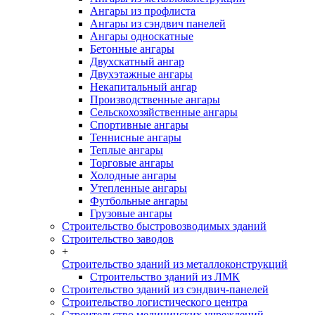
Ангары из профлиста
Ангары из сэндвич панелей
Ангары односкатные
Бетонные ангары
Двухскатный ангар
Двухэтажные ангары
Некапитальный ангар
Производственные ангары
Сельскохозяйственные ангары
Спортивные ангары
Теннисные ангары
Теплые ангары
Торговые ангары
Холодные ангары
Утепленные ангары
Футбольные ангары
Грузовые ангары
Строительство быстровозводимых зданий
Строительство заводов
+
Строительство зданий из металлоконструкций
Строительство зданий из ЛМК
Строительство зданий из сэндвич-панелей
Строительство логистического центра
Строительство медицинских учреждений