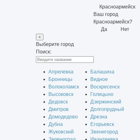
Красноармейск
Ваш город
Красноармейск?
Да
Нет
×
Выберите город
Поиск:
Апрелевка
Балашиха
Бронницы
Видное
Волоколамск
Воскресенск
Высоковск
Голицыно
Дедовск
Дзержинский
Дмитров
Долгопрудный
Домодедово
Дрезна
Дубна
Егорьевск
Жуковский
Звенигород
Зеленоград
Ивантеевка