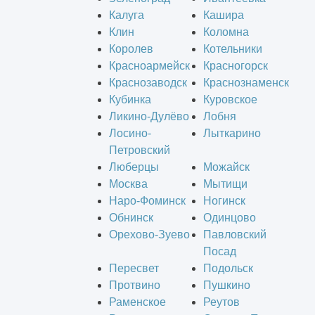
Калуга
Кашира
Клин
Коломна
Королев
Котельники
Красноармейск
Красногорск
Краснозаводск
Краснознаменск
Кубинка
Куровское
Ликино-Дулёво
Лобня
Лосино-
Лыткарино
Петровский
Люберцы
Можайск
Москва
Мытищи
Наро-Фоминск
Ногинск
Обнинск
Одинцово
Орехово-Зуево
Павловский
Посад
Пересвет
Подольск
Протвино
Пушкино
Раменское
Реутов