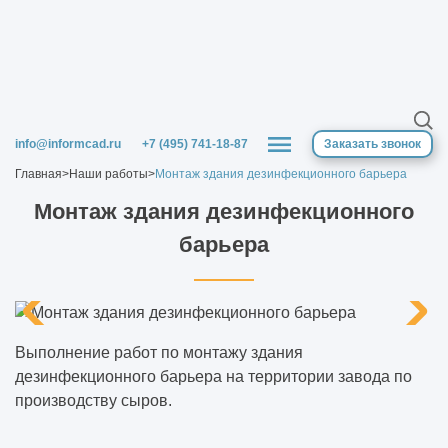
Особенности строительства
логистического комплекса
Сравнение технологий строительства
производственных зданий
info@informcad.ru
+7 (495) 741-18-87
Заказать звонок
Главная
>
Наши работы
>
Монтаж здания дезинфекционного барьера
Реконструкция и модернизация
промышленных зданий
Монтаж здания дезинфекционного
барьера
Строительство заводов, цехов и фабрик
лёгкой промышленности
Строительство заводов и прочих объектов
Выполнение работ по монтажу здания
тяжёлой промышленности
дезинфекционного барьера на территории завода по
производству сыров.
Что такое реконструкция зданий и зачем
она нужна