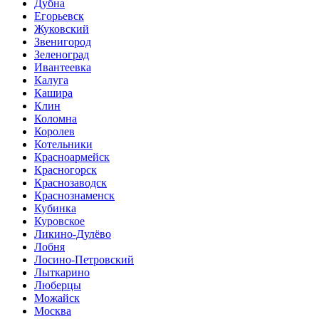
Дубна
Егорьевск
Жуковский
Звенигород
Зеленоград
Ивантеевка
Калуга
Кашира
Клин
Коломна
Королев
Котельники
Красноармейск
Красногорск
Краснозаводск
Краснознаменск
Кубинка
Куровское
Ликино-Дулёво
Лобня
Лосино-Петровский
Лыткарино
Люберцы
Можайск
Москва