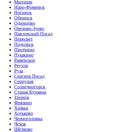
Мытищи
Наро-Фоминск
Ногинск
Обнинск
Одинцово
Орехово-Зуево
Павловский Посад
Пересвет
Подольск
Протвино
Пушкино
Раменское
Реутов
Руза
Сергиев Посад
Серпухов
Солнечногорск
Старая Купавна
Троицк
Фрязино
Химки
Хотьково
Черноголовка
Чехов
Щёлково