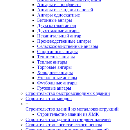
Ангары из профлиста
Ангары из сэндвич панелей
Ангары односкатные
Бетонные ангары
Двухскатный ангар
Двухэтажные ангары
Некапитальный ангар
Производственные ангары
Сельскохозяйственные ангары
Спортивные ангары
Теннисные ангары
Теплые ангары
Торговые ангары
Холодные ангары
Утепленные ангары
Футбольные ангары
Грузовые ангары
Строительство быстровозводимых зданий
Строительство заводов
+
Строительство зданий из металлоконструкций
Строительство зданий из ЛМК
Строительство зданий из сэндвич-панелей
Строительство логистического центра
Строительство медицинских учреждений