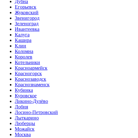
Дубна
Егорьевск
Жуковский
Звенигород
Зеленоград
Ивантеевка
Калуга
Кашира
Клин
Коломна
Королев
Котельники
Красноармейск
Красногорск
Краснозаводск
Краснознаменск
Кубинка
Куровское
Ликино-Дулёво
Лобня
Лосино-Петровский
Лыткарино
Люберцы
Можайск
Москва