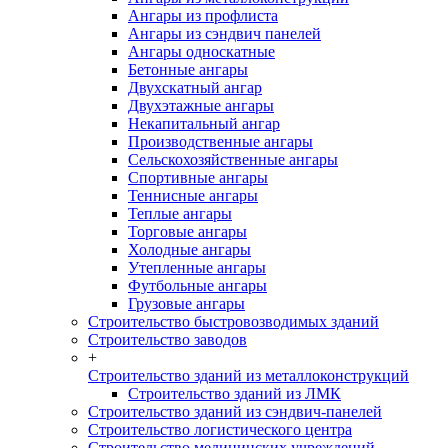
Ангары из профлиста
Ангары из сэндвич панелей
Ангары односкатные
Бетонные ангары
Двухскатный ангар
Двухэтажные ангары
Некапитальный ангар
Производственные ангары
Сельскохозяйственные ангары
Спортивные ангары
Теннисные ангары
Теплые ангары
Торговые ангары
Холодные ангары
Утепленные ангары
Футбольные ангары
Грузовые ангары
Строительство быстровозводимых зданий
Строительство заводов
+
Строительство зданий из металлоконструкций
Строительство зданий из ЛМК
Строительство зданий из сэндвич-панелей
Строительство логистического центра
Строительство медицинских учреждений