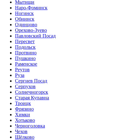
Мытищи
Наро-Фоминск
Ногинск
Обнинск
Одинцово
Орехово-Зуево
Павловский Посад
Пересвет
Подольск
Протвино
Пушкино
Раменское
Реутов
Руза
Сергиев Посад
Серпухов
Солнечногорск
Старая Купавна
Троицк
Фрязино
Химки
Хотьково
Черноголовка
Чехов
Щёлково